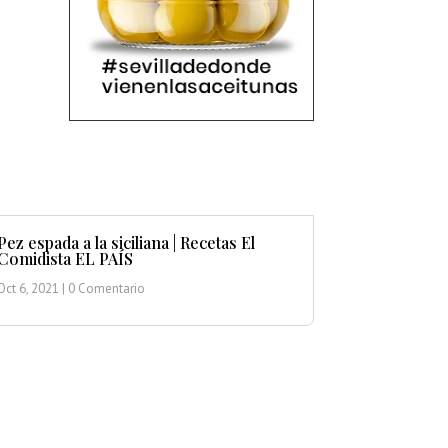
Pez espada a la siciliana | Recetas El
Comidista EL PAÍS
Oct 6, 2021
| 0 Comentario