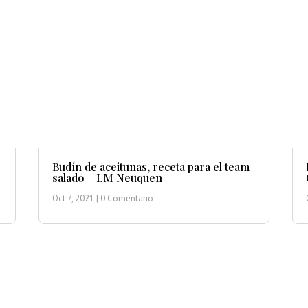
Budín de aceitunas, receta para el team
salado – LM Neuquen
Oct 7, 2021
| 0 Comentario