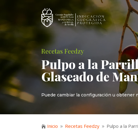
Recetas Feedzy
Pulpo a la Parril
Glaseado de Man
Puede cambiar la configuración u obtener m
Inicio
Recetas Feedzy
Pulpo a la Parr

9
9