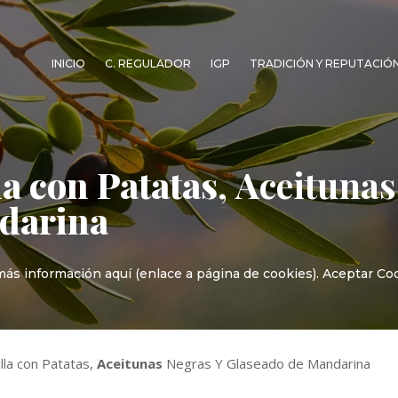
INICIO
C. REGULADOR
IGP
TRADICIÓN Y REPUTACIÓ
la con Patatas,
Aceitunas
darina
ás información aquí (enlace a página de cookies). Aceptar Coo
illa con Patatas,
Aceitunas
Negras Y Glaseado de Mandarina