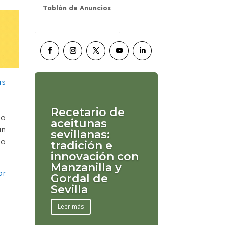
Tablón de Anuncios
Recetario de
na
aceitunas
an
sevillanas:
ha
tradición e
innovación con
Manzanilla y
or
Gordal de
Sevilla
Leer más