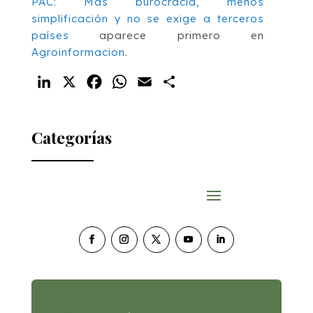
PAC: Más burocracia, menos
simplificación y no se exige a terceros
países
aparece primero en
Agroinformacion
.
LinkedIn
X
Facebook
WhatsApp
Email
Compartir
Categorías