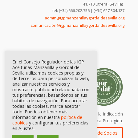
41.710 Utrera (Sevilla)
tel: (+34) 666.202.756 | (+34) 627.304.127
admin@igpmanzanillaygordaldesevilla.org
comunicación@igpmanzanillaygordaldesevilla.org
En el Consejo Regulador de las IGP
Aceitunas Manzanilla y Gordal de
Sevilla utilizamos cookies propias y
de terceros para personalizar la web,
analizar nuestros servicios y
mostrarte publicidad relacionada con
tus preferencias, basándonos en tus
hábitos de navegación. Para aceptar
todas las cookies, marca aceptar
todo. Puedes obtener más
Calidad certificada por Origen. Sellos de la Indicación
información en nuestra
política de
Geográfica Protegida.
cookies
y configurar tus preferencias
en Ajustes.
Zona de Socios