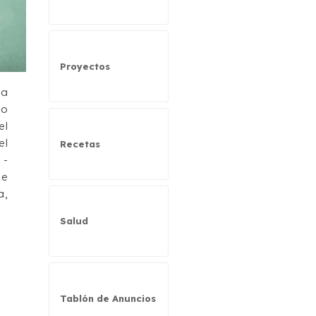
Proyectos
la
mo
el
el
Recetas
 -
de
a,
Salud
Tablón de Anuncios