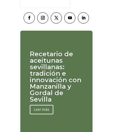
Recetario de
aceitunas
sevillanas:
tradición e
innovación con
Manzanilla y
Gordal de
Sevilla
Leer más