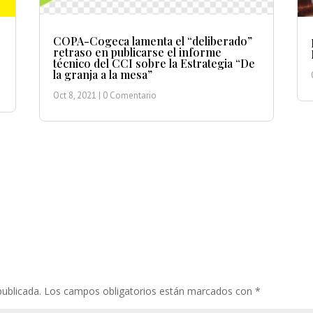
COPA-Cogeca lamenta el “deliberado”
retraso en publicarse el informe
técnico del CCI sobre la Estrategia “De
la granja a la mesa”
Oct 8, 2021
| 0 Comentario
publicada.
Los campos obligatorios están marcados con
*