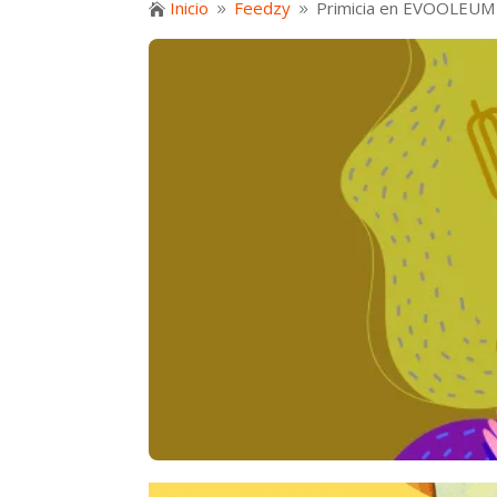
Inicio
Feedzy
Primicia en EVOOLEUM 

9
9