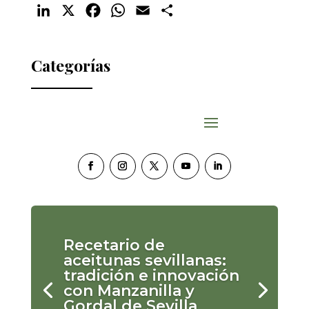
LinkedIn
X
Facebook
WhatsApp
Email
Compartir
Categorías
Recetario de
aceitunas sevillanas:
tradición e innovación
con Manzanilla y
Gordal de Sevilla