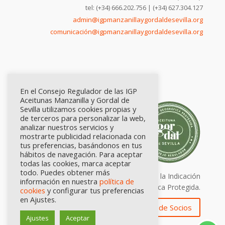
tel: (+34) 666.202.756 | (+34) 627.304.127
admin@igpmanzanillaygordaldesevilla.org
comunicación@igpmanzanillaygordaldesevilla.org
En el Consejo Regulador de las IGP
Aceitunas Manzanilla y Gordal de
Sevilla utilizamos cookies propias y
de terceros para personalizar la web,
analizar nuestros servicios y
mostrarte publicidad relacionada con
tus preferencias, basándonos en tus
hábitos de navegación. Para aceptar
todas las cookies, marca aceptar
todo. Puedes obtener más
Calidad certificada por Origen. Sellos de la Indicación
información en nuestra
política de
Geográfica Protegida.
cookies
y configurar tus preferencias
en Ajustes.
Zona de Socios
Ajustes
Aceptar