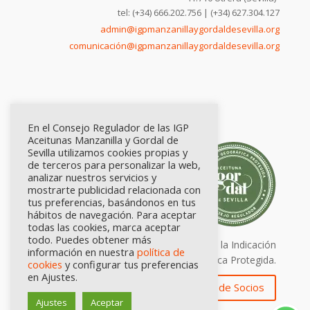
tel: (+34) 666.202.756 | (+34) 627.304.127
admin@igpmanzanillaygordaldesevilla.org
comunicación@igpmanzanillaygordaldesevilla.org
En el Consejo Regulador de las IGP
Aceitunas Manzanilla y Gordal de
Sevilla utilizamos cookies propias y
de terceros para personalizar la web,
analizar nuestros servicios y
mostrarte publicidad relacionada con
tus preferencias, basándonos en tus
hábitos de navegación. Para aceptar
todas las cookies, marca aceptar
todo. Puedes obtener más
Calidad certificada por Origen. Sellos de la Indicación
información en nuestra
política de
Geográfica Protegida.
cookies
y configurar tus preferencias
en Ajustes.
Zona de Socios
Ajustes
Aceptar