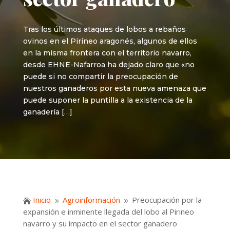
Tras los últimos ataques de lobos a rebaños
ovinos en el Pirineo aragonés, algunos de ellos
en la misma frontera con el territorio navarro,
desde EHNE-Nafarroa ha dejado claro que «no
puede si no compartir la preocupación de
nuestros ganaderos por esta nueva amenaza que
puede suponer la puntilla a la existencia de la
ganadería […]
Inicio
Agroinformación
Preocupación por la

9
9
expansión e inminente llegada del lobo al Pirineo
navarro y su impacto en el sector ganadero