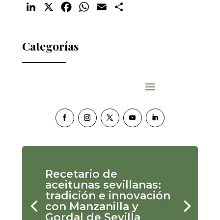
LinkedIn
X
Facebook
WhatsApp
Email
Compartir
Categorías
Recetario de
aceitunas sevillanas:
tradición e innovación
con Manzanilla y
Gordal de Sevilla