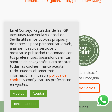
comunicación@igpmanzanillaygordaldesevilla.org
En el Consejo Regulador de las IGP
Aceitunas Manzanilla y Gordal de
Sevilla utilizamos cookies propias y
de terceros para personalizar la web,
analizar nuestros servicios y
mostrarte publicidad relacionada con
tus preferencias, basándonos en tus
hábitos de navegación. Para aceptar
todas las cookies, marca aceptar
todo. Puedes obtener más
Calidad certificada por Origen. Sellos de la Indicación
información en nuestra
política de
Geográfica Protegida.
cookies
y configurar tus preferencias
en Ajustes.
Zona de Socios
Ajustes
Aceptar
Rechazar todo
© Consejo Regulador de las IGP Aceitunas