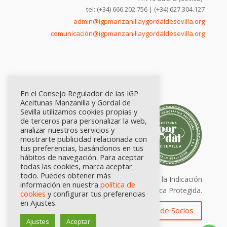
tel: (+34) 666.202.756 | (+34) 627.304.127
admin@igpmanzanillaygordaldesevilla.org
comunicación@igpmanzanillaygordaldesevilla.org
En el Consejo Regulador de las IGP
Aceitunas Manzanilla y Gordal de
Sevilla utilizamos cookies propias y
de terceros para personalizar la web,
analizar nuestros servicios y
mostrarte publicidad relacionada con
tus preferencias, basándonos en tus
hábitos de navegación. Para aceptar
todas las cookies, marca aceptar
todo. Puedes obtener más
Calidad certificada por Origen. Sellos de la Indicación
información en nuestra
política de
Geográfica Protegida.
cookies
y configurar tus preferencias
en Ajustes.
Zona de Socios
Ajustes
Aceptar