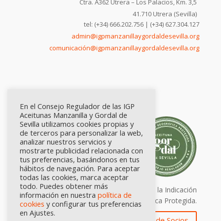
Ctra. A362 Utrera – Los Palacios, Km. 3,5
41.710 Utrera (Sevilla)
tel: (+34) 666.202.756 | (+34) 627.304.127
admin@igpmanzanillaygordaldesevilla.org
comunicación@igpmanzanillaygordaldesevilla.org
En el Consejo Regulador de las IGP
Aceitunas Manzanilla y Gordal de
Sevilla utilizamos cookies propias y
de terceros para personalizar la web,
analizar nuestros servicios y
mostrarte publicidad relacionada con
tus preferencias, basándonos en tus
hábitos de navegación. Para aceptar
todas las cookies, marca aceptar
todo. Puedes obtener más
Calidad certificada por Origen. Sellos de la Indicación
información en nuestra
política de
Geográfica Protegida.
cookies
y configurar tus preferencias
en Ajustes.
Zona de Socios