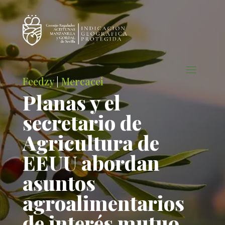
Feedzy
|
Mercacei
Planas y el
secretario de
Agricultura de
EEUU abordan
asuntos
agroalimentarios
de interés mutuo