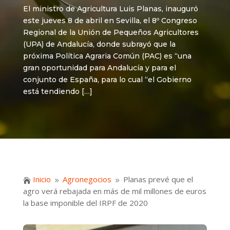
El ministro de Agricultura Luis Planas, inauguró
este jueves 8 de abril en Sevilla, el 8º Congreso
Regional de la Unión de Pequeños Agricultores
(UPA) de Andalucía, donde subrayó que la
próxima Política Agraria Común (PAC) es “una
gran oportunidad para Andalucía y para el
conjunto de España, para lo cual “el Gobierno
está tendiendo […]
Inicio
Agronegocios
Planas prevé que el

9
9
agro verá rebajada en más de mil millones de euros
la base imponible del IRPF de 2020