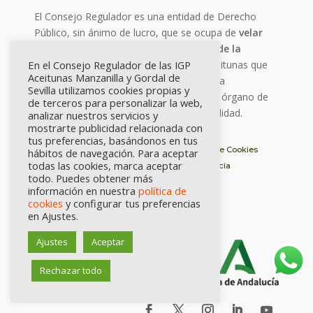
El Consejo Regulador es una entidad de Derecho
Público, sin ánimo de lucro, que se ocupa de
velar
por la calidad
, vigilar el
cumplimiento de la
normativa
y
avalar el origen
de las aceitunas que
En el Consejo Regulador de las IGP
Aceitunas Manzanilla y Gordal de
se elaboran en las industrias adscritas a la
Sevilla utilizamos cookies propias y
. Es el órgano de
Indicación Geográfica Protegida
de terceros para personalizar la web,
gestión de dichas denominaciones de Calidad.
analizar nuestros servicios y
mostrarte publicidad relacionada con
tus preferencias, basándonos en tus
Aviso Legal
Política de Privacidad
Política de Cookies
hábitos de navegación. Para aceptar
todas las cookies, marca aceptar
Registro de Actividades
Portal de Transparencia
todo. Puedes obtener más
información en nuestra
política de
cookies
y configurar tus preferencias
en Ajustes.
Ajustes
Aceptar
Rechazar todo