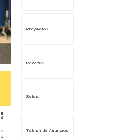
Proyectos
Recetas
Salud
la
es
de
Tablón de Anuncios
mó