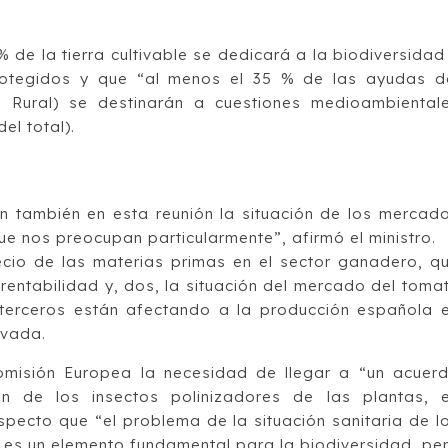
de la tierra cultivable se dedicará a la biodiversidad
otegidos y que “al menos el 35 % de las ayudas d
o Rural) se destinarán a cuestiones medioambiental
l total).
án también en esta reunión la situación de los mercad
ue nos preocupan particularmente”, afirmó el ministro.
recio de las materias primas en el sector ganadero, q
rentabilidad y, dos, la situación del mercado del toma
terceros están afectando a la producción española 
ivada.
omisión Europea la necesidad de llegar a “un acuer
n de los insectos polinizadores de las plantas, 
especto que “el problema de la situación sanitaria de l
, es un elemento fundamental para la biodiversidad, pe