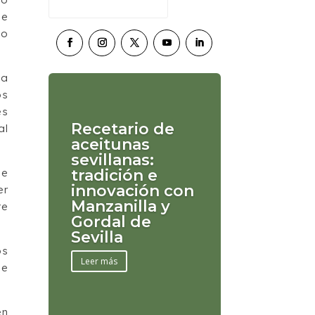
se
no
la
os
es
Recetario de
al
aceitunas
sevillanas:
tradición e
de
innovación con
er
Manzanilla y
te
Gordal de
Sevilla
os
Leer más
de
en