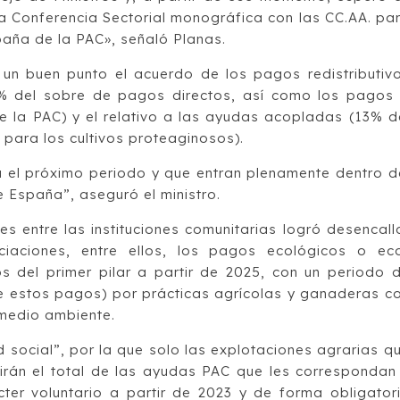
a Conferencia Sectorial monográfica con las CC.AA. pa
paña de la PAC», señaló Planas.
o un buen punto el acuerdo de los pagos redistributiv
10% del sobre de pagos directos, así como los pagos
e la PAC) y el relativo a las ayudas acopladas (13% d
para los cultivos proteaginosos).
 el próximo periodo y que entran plenamente dentro d
España”, aseguró el ministro.
s entre las instituciones comunitarias logró desencall
ciaciones, entre ellos, los pagos ecológicos o ec
 del primer pilar a partir de 2025, con un periodo 
e estos pagos) por prácticas agrícolas y ganaderas c
 medio ambiente.
 social”, por la que solo las explotaciones agrarias q
birán el total de las ayudas PAC que les correspondan
er voluntario a partir de 2023 y de forma obligator