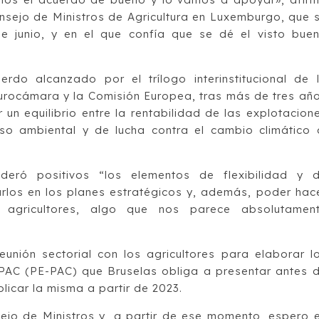
nsejo de Ministros de Agricultura en Luxemburgo, que 
e junio, y en el que confía que se dé el visto bue
rdo alcanzado por el trílogo interinstitucional de 
Eurocámara y la Comisión Europea, tras más de tres añ
un equilibrio entre la rentabilidad de las explotacion
o ambiental y de lucha contra el cambio climático 
ideró positivos “los elementos de flexibilidad y 
arlos en los planes estratégicos y, además, poder hac
gricultores, algo que nos parece absolutamen
unión sectorial con los agricultores para elaborar l
 PAC (PE-PAC) que Bruselas obliga a presentar antes 
licar la misma a partir de 2023.
ejo de Ministros y, a partir de ese momento, espero 