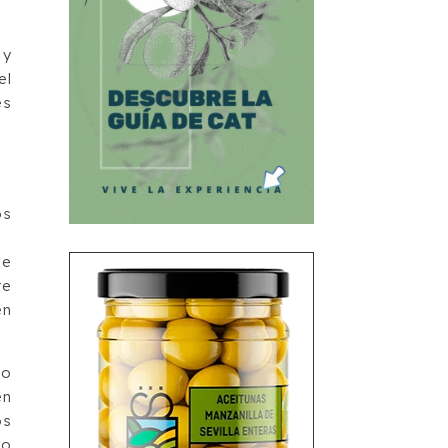
 y
el
es
os
ue
te
en
do
en
os
ro