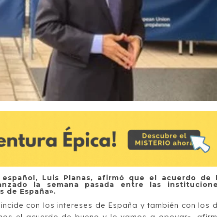
 español, Luis Planas, afirmó que el acuerdo de 
anzado la semana pasada entre las institucion
s de España».
incide con los intereses de España y también con los 
amos el acuerdo de bueno y lo vamos a apoyar», afir