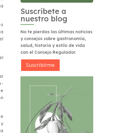
ra
Suscríbete a
nuestro blog
os
 a
No te pierdas las últimas noticias
el
y consejos sobre gastronomía,
salud, historia y estilo de vida
con el Consejo Regulador.
el
Suscribírme
ar
o-
de
on
ue
 y
ia