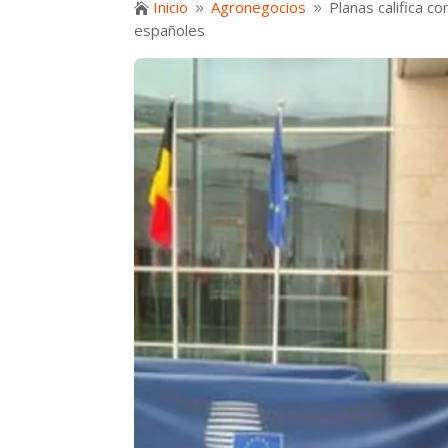
Inicio
Agronegocios
Planas califica c

9
9
españoles