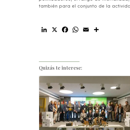
también para el conjunto de la activid
LinkedIn
X
Facebook
WhatsApp
Email
Compartir
Quizás te interese: