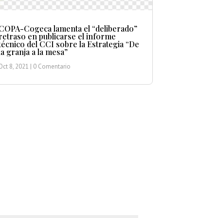
COPA-Cogeca lamenta el “deliberado”
retraso en publicarse el informe
técnico del CCI sobre la Estrategia “De
la granja a la mesa”
Oct 8, 2021
| 0 Comentario