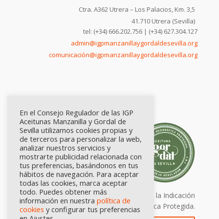
Ctra. A362 Utrera – Los Palacios, Km. 3,5
41.710 Utrera (Sevilla)
tel: (+34) 666.202.756 | (+34) 627.304.127
admin@igpmanzanillaygordaldesevilla.org
comunicación@igpmanzanillaygordaldesevilla.org
En el Consejo Regulador de las IGP
Aceitunas Manzanilla y Gordal de
Sevilla utilizamos cookies propias y
de terceros para personalizar la web,
analizar nuestros servicios y
mostrarte publicidad relacionada con
tus preferencias, basándonos en tus
hábitos de navegación. Para aceptar
todas las cookies, marca aceptar
todo. Puedes obtener más
Calidad certificada por Origen. Sellos de la Indicación
información en nuestra
política de
Geográfica Protegida.
cookies
y configurar tus preferencias
en Ajustes.