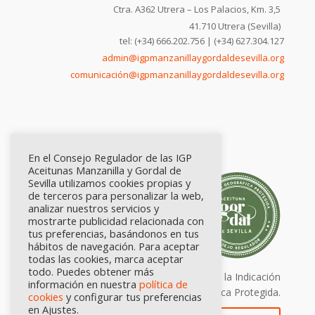
Ctra. A362 Utrera – Los Palacios, Km. 3,5
41.710 Utrera (Sevilla)
tel: (+34) 666.202.756 | (+34) 627.304.127
admin@igpmanzanillaygordaldesevilla.org
comunicación@igpmanzanillaygordaldesevilla.org
En el Consejo Regulador de las IGP
Aceitunas Manzanilla y Gordal de
Sevilla utilizamos cookies propias y
de terceros para personalizar la web,
analizar nuestros servicios y
mostrarte publicidad relacionada con
tus preferencias, basándonos en tus
hábitos de navegación. Para aceptar
todas las cookies, marca aceptar
todo. Puedes obtener más
Calidad certificada por Origen. Sellos de la Indicación
información en nuestra
política de
Geográfica Protegida.
cookies
y configurar tus preferencias
en Ajustes.