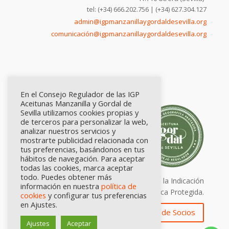
tel: (+34) 666.202.756 | (+34) 627.304.127
admin@igpmanzanillaygordaldesevilla.org
comunicación@igpmanzanillaygordaldesevilla.org
En el Consejo Regulador de las IGP
Aceitunas Manzanilla y Gordal de
Sevilla utilizamos cookies propias y
de terceros para personalizar la web,
analizar nuestros servicios y
mostrarte publicidad relacionada con
tus preferencias, basándonos en tus
hábitos de navegación. Para aceptar
todas las cookies, marca aceptar
todo. Puedes obtener más
Calidad certificada por Origen. Sellos de la Indicación
información en nuestra
política de
Geográfica Protegida.
cookies
y configurar tus preferencias
en Ajustes.
Zona de Socios
Ajustes
Aceptar