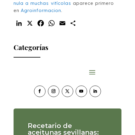
nula a muchas vitícolas
aparece primero
en
Agroinformacion
.
LinkedIn
X
Facebook
WhatsApp
Email
Compartir
Categorías
Recetario de
aceitunas sevillanas: