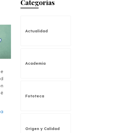
Categorías
Actualidad
Academia
de
ad
ón
ué
Fototeca
la
Origen y Calidad