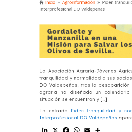
Inicio
Agroinformación
Piden tranquili

9
9
Interprofesional DO Valdepeñas
La Asociación Agraria-Jóvenes Agri
tranquilidad y normalidad a sus socios
DO Valdepeñas, tras la desaparición 
agraria ha diseñado un calendario
situación se encuentran y […]
La entrada
Piden tranquilidad y no
Interprofesional DO Valdepeñas
apare
LinkedIn
X
Facebook
WhatsApp
Email
Compartir