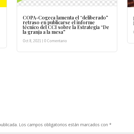
COPA-Cogeca lamenta el “deliberado”
retraso en publicarse el informe
técnico del CCI sobre la Estrategia “De
la granja a la mesa”
Oct 8, 2021
| 0 Comentario
publicada.
Los campos obligatorios están marcados con
*