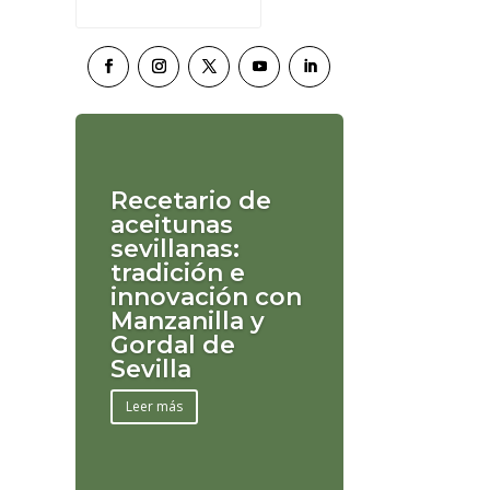
Recetario de
aceitunas
sevillanas:
tradición e
innovación con
Manzanilla y
Gordal de
Sevilla
Leer más