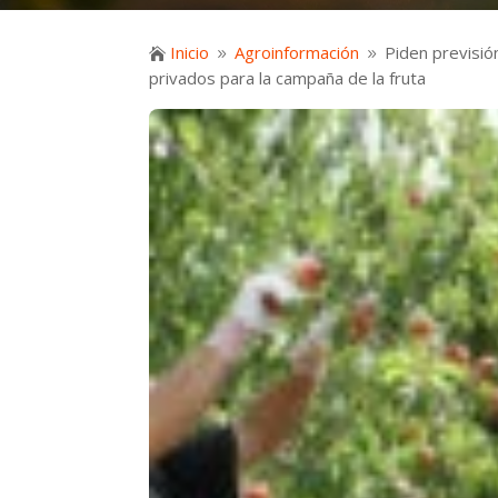
Inicio
Agroinformación
Piden previsió

9
9
privados para la campaña de la fruta