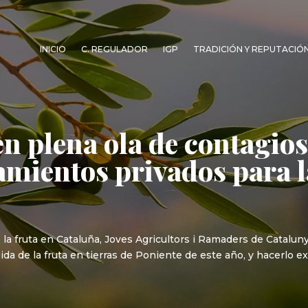
INICIO
C. REGULADOR
IGP
TRADICIÓN Y REPUTACIÓ
en plena ola de contagio
amientos privados para 
e la fruta en Cataluña, Joves Agricultors i Ramaders de Catalun
gida de la fruta en tierras de Poniente de este año, y hacerlo