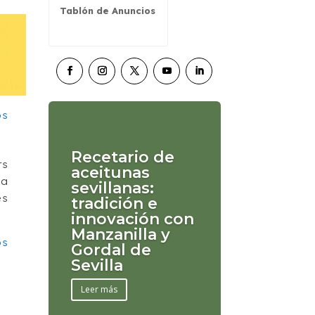
Tablón de Anuncios
Recetario de
rs
aceitunas
la
sevillanas:
es
tradición e
innovación con
Manzanilla y
os
Gordal de
Sevilla
Leer más