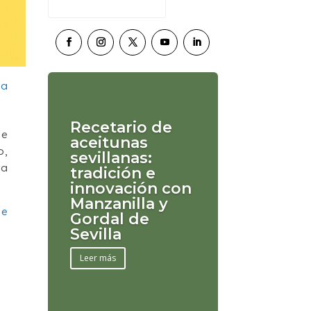
Recetario de
de
aceitunas
o,
sevillanas:
ra
tradición e
innovación con
Manzanilla y
de
Gordal de
Sevilla
Leer más