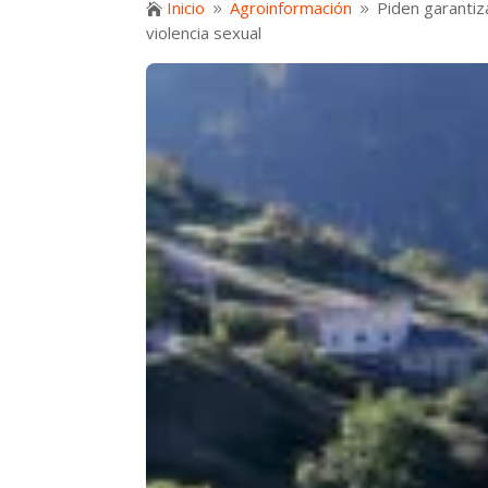
Inicio
Agroinformación
Piden garantiz

9
9
violencia sexual