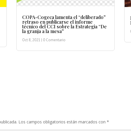
COPA-Cogeca lamenta el “deliberado”
retraso en publicarse el informe
técnico del CCI sobre la Estrategia “De
la granja a la mesa”
Oct 8, 2021
| 0 Comentario
publicada.
Los campos obligatorios están marcados con
*