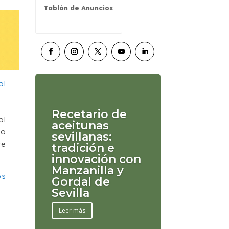
Tablón de Anuncios
Recetario de
ol
aceitunas
zo
sevillanas:
te
tradición e
innovación con
Manzanilla y
os
Gordal de
Sevilla
Leer más