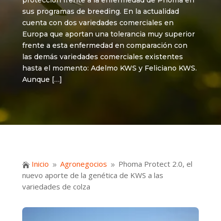
protección frente a la enfermedad de Phoma en
sus programas de breeding. En la actualidad
cuenta con dos variedades comerciales en
Europa que aportan una tolerancia muy superior
frente a esta enfermedad en comparación con
las demás variedades comerciales existentes
hasta el momento: Adelmo KWS y Feliciano KWS.
Aunque […]
Inicio
Agronegocios
Phoma Protect 2.0, el

9
9
nuevo aporte de la genética de KWS a las
variedades de colza