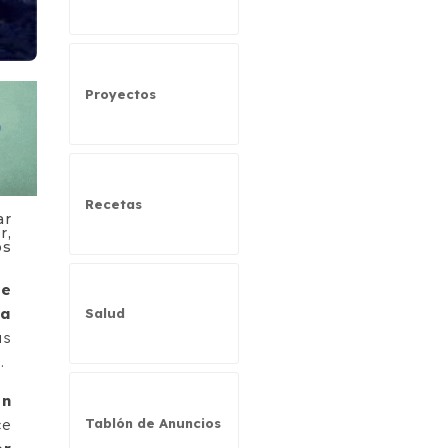
Proyectos
Recetas
ar
r,
os
de
 a
Salud
as
.
en
ce
Tablón de Anuncios