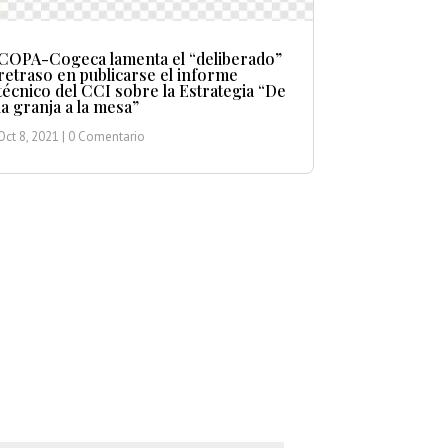
COPA-Cogeca lamenta el “deliberado”
retraso en publicarse el informe
técnico del CCI sobre la Estrategia “De
la granja a la mesa”
Oct 8, 2021
| 0 Comentario