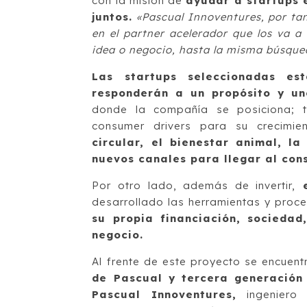
con la misión de
ayudar a startups 
juntos.
«Pascual Innoventures, por tant
en el partner acelerador que los va a
idea o negocio, hasta la misma búsqued
Las startups seleccionadas es
responderán a un propósito y un
donde la compañía se posiciona; t
consumer drivers para su crecimie
circular, el bienestar animal, l
nuevos canales para llegar al con
Por otro lado, además de invertir,
e
desarrollado las herramientas y proc
su propia financiación, sociedad
negocio.
Al frente de este proyecto se encuen
de Pascual y tercera generación 
Pascual Innoventures,
ingeniero 