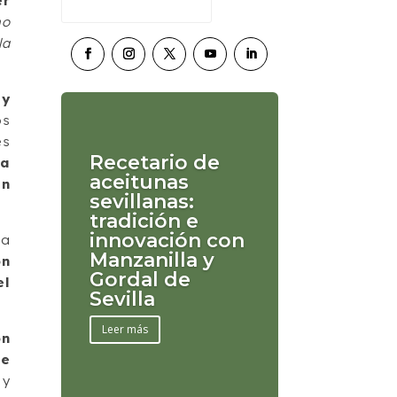
er
no
la
 y
os
es
Recetario de
ía
aceitunas
en
sevillanas:
tradición e
innovación con
ha
Manzanilla y
on
Gordal de
el
Sevilla
Leer más
ón
de
 y