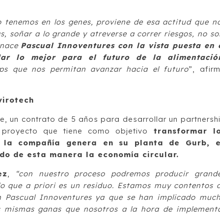
lo tenemos en los genes, proviene de esa actitud que n
s, soñar a lo grande y atreverse a correr riesgos, no so
í nace
Pascual Innoventures con la vista puesta en 
ar lo mejor para el futuro de la alimentació
ps que nos permitan avanzar hacia el futuro
”, afir
virotech
e, un contrato de 5 años para desarrollar un partnersh
 proyecto que tiene como objetivo
transformar l
 la compañía genera en su planta de Gurb, 
do de esta manera la economía circular.
ez
,
“con nuestro proceso podremos producir grand
 lo que a priori es un residuo. Estamos muy contentos 
on Pascual Innoventures ya que se han implicado muc
as mismas ganas que nosotros a la hora de implement