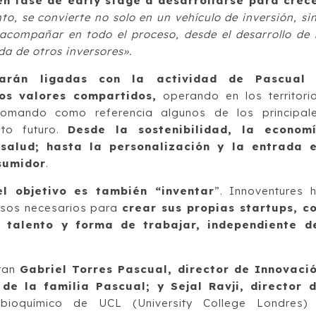
en fase de early stage a desarrollarse para crec
o, se convierte no solo en un vehículo de inversión, si
 acompañar en todo el proceso, desde el desarrollo de 
a de otros inversores».
tarán ligadas con la actividad de Pascual
os valores compartidos,
operando en los territori
omando como referencia algunos de los principal
nto futuro.
Desde la sostenibilidad, la econom
a salud; hasta la personalización y la entrada 
sumidor
.
l objetivo es también “inventar
”. Innoventures 
esos necesarios para
crear sus propias startups, c
, talento y forma de trabajar, independiente d
tran
Gabriel Torres Pascual, director de Innovaci
de la familia Pascual; y Sejal Ravji, director 
bioquímico de UCL (University College Londres)