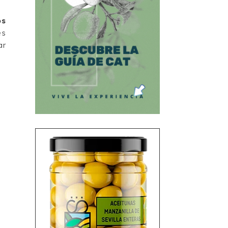
os
es
ar