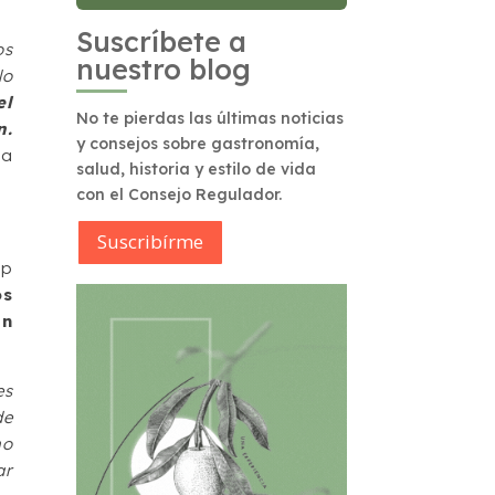
Suscríbete a
os
nuestro blog
lo
el
No te pierdas las últimas noticias
n.
y consejos sobre gastronomía,
ma
salud, historia y estilo de vida
con el Consejo Regulador.
Suscribírme
ip
os
en
es
de
ho
ar