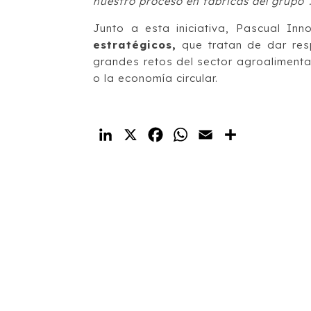
nuestro proceso en fábricas del grupo”
Junto a esta iniciativa, Pascual In
estratégicos,
que tratan de dar res
grandes retos del sector agroalimentar
o la economía circular.
LinkedIn
X
Facebook
WhatsApp
Email
Compartir