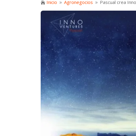
Inicio
Agronegocios
Pascual crea Inno

9
9