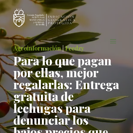
Agroinformación
|
Feedzy
Para lo que pagan
por ellas, mejor
regalarlas: Entrega
gratuita de
lechugas para
denunciar los
bajos precios que