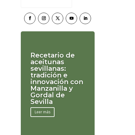
Recetario de
aceitunas
sevillanas:
tradición e
innovación con
Manzanilla y
Gordal de
Sevilla
Leer más