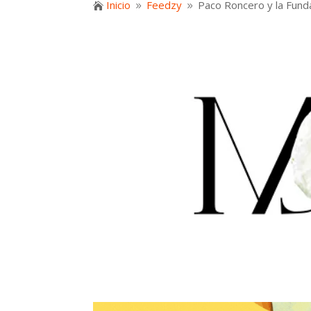
Inicio
Feedzy
Paco Roncero y la Fund

9
9