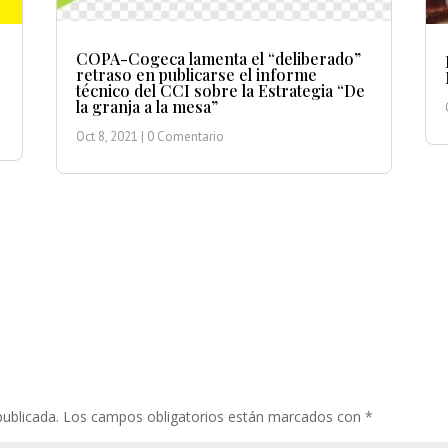
COPA-Cogeca lamenta el “deliberado”
retraso en publicarse el informe
técnico del CCI sobre la Estrategia “De
la granja a la mesa”
Oct 8, 2021
| 0 Comentario
publicada.
Los campos obligatorios están marcados con
*