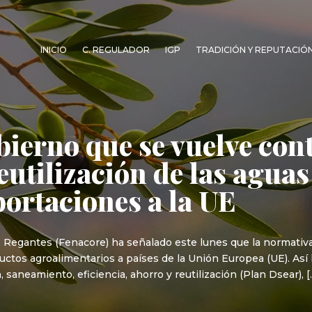
INICIO
C. REGULADOR
IGP
TRADICIÓN Y REPUTACIÓ
ierno que se vuelve cont
eutilización de las agua
portaciones a la UE
Regantes (Fenacore) ha señalado este lunes que la normativa 
ctos agroalimentarios a países de la Unión Europea (UE). Así
saneamiento, eficiencia, ahorro y reutilización (Plan Dsear), [