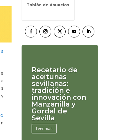
Tablón de Anuncios
Recetario de
ue
aceitunas
de
sevillanas:
as
tradición e
 y
innovación con
Manzanilla y
Gordal de
la
Sevilla
en
Leer más