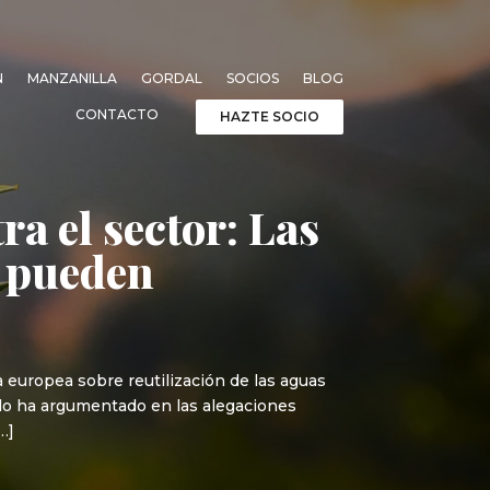
N
MANZANILLA
GORDAL
SOCIOS
BLOG
CONTACTO
HAZTE SOCIO
ra el sector: Las
s pueden
europea sobre reutilización de las aguas
 lo ha argumentado en las alegaciones
…]