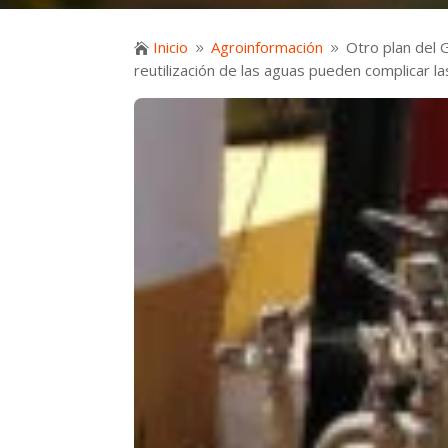
Inicio
Agroinformación
Otro plan del 

9
9
reutilización de las aguas pueden complicar l