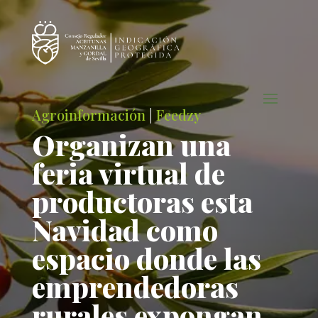
Agroinformación
|
Feedzy
Organizan una
feria virtual de
productoras esta
Navidad como
espacio donde las
emprendedoras
rurales expongan