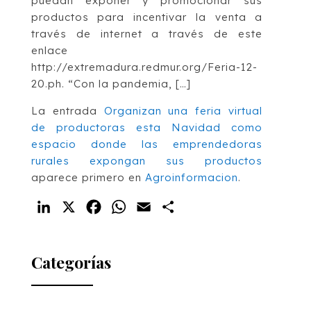
puedan exponer y promocionar sus
productos para incentivar la venta a
través de internet a través de este
enlace
http://extremadura.redmur.org/Feria-12-
20.ph. “Con la pandemia, […]
La entrada
Organizan una feria virtual
de productoras esta Navidad como
espacio donde las emprendedoras
rurales expongan sus productos
aparece primero en
Agroinformacion
.
LinkedIn
X
Facebook
WhatsApp
Email
Compartir
Categorías