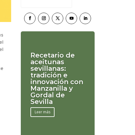
as
el
el
Recetario de
aceitunas
sevillanas:
ce
tradición e
innovación con
Manzanilla y
Gordal de
Sevilla
Leer más