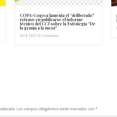
COPA-Cogeca lamenta el “deliberado”
retraso en publicarse el informe
técnico del CCI sobre la Estrategia “De
la granja a la mesa”
Oct 8, 2021
| 0 Comentario
publicada.
Los campos obligatorios están marcados con
*