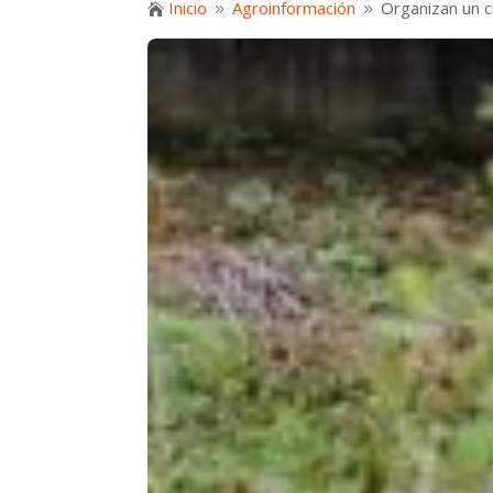
Inicio
Agroinformación
Organizan un c

9
9