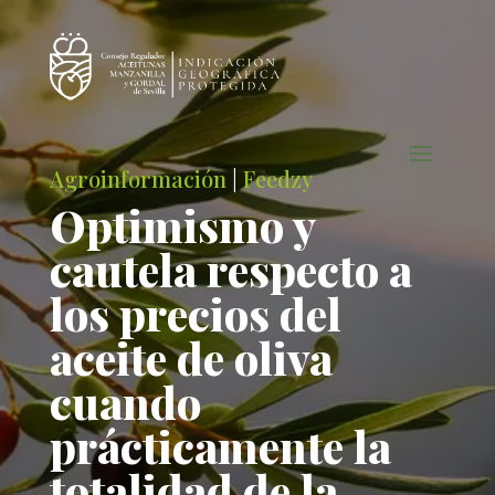
Agroinformación
|
Feedzy
Optimismo y
cautela respecto a
los precios del
aceite de oliva
cuando
prácticamente la
totalidad de la