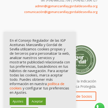
tel: (+34) 666.202.756 | (+34) 627.304.127
admin@igpmanzanillaygordaldesevilla.org
comunicación@igpmanzanillaygordaldesevilla.org
En el Consejo Regulador de las IGP
Aceitunas Manzanilla y Gordal de
Sevilla utilizamos cookies propias y
de terceros para personalizar la web,
analizar nuestros servicios y
mostrarte publicidad relacionada con
tus preferencias, basándonos en tus
hábitos de navegación. Para aceptar
todas las cookies, marca aceptar
todo. Puedes obtener más
Calidad certificada por Origen. Sellos de la Indicación
información en nuestra
política de
Geográfica Protegida.
cookies
y configurar tus preferencias
en Ajustes.
Zona de Socios
Ajustes
Aceptar