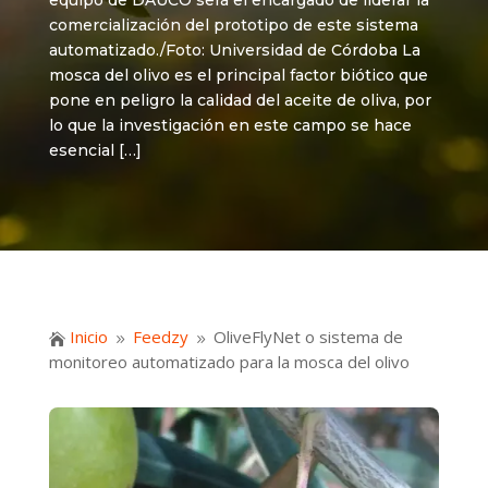
equipo de DAUCO será el encargado de liderar la
comercialización del prototipo de este sistema
automatizado./Foto: Universidad de Córdoba La
mosca del olivo es el principal factor biótico que
pone en peligro la calidad del aceite de oliva, por
lo que la investigación en este campo se hace
esencial […]
Inicio
Feedzy
OliveFlyNet o sistema de

9
9
monitoreo automatizado para la mosca del olivo