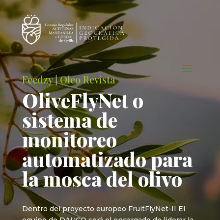
Feedzy
|
Oleo Revista
OliveFlyNet o
sistema de
monitoreo
automatizado para
la mosca del olivo
Dentro del proyecto europeo FruitFlyNet-II El