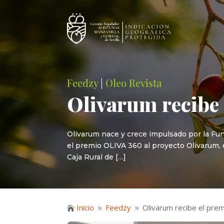
Feedzy
|
Oleo Revista
Olivarum recibe 
Olivarum nace y crece impulsado por la Fun
el premio OLIVA 360 al proyecto Olivarum, 
Caja Rural de […]
Inicio
Feedzy
Olivarum recibe el prem

9
9