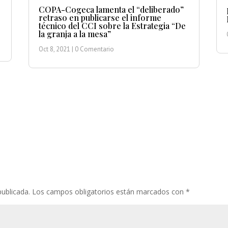
COPA-Cogeca lamenta el “deliberado”
retraso en publicarse el informe
técnico del CCI sobre la Estrategia “De
la granja a la mesa”
Oct 8, 2021
| 0 Comentario
publicada.
Los campos obligatorios están marcados con
*