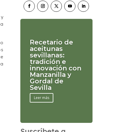
 y
ca
Recetario de
io
aceitunas
os
sevillanas:
ce
tradición e
la
innovación con
Manzanilla y
Gordal de
Sevilla
Leer más
Suscríbete a