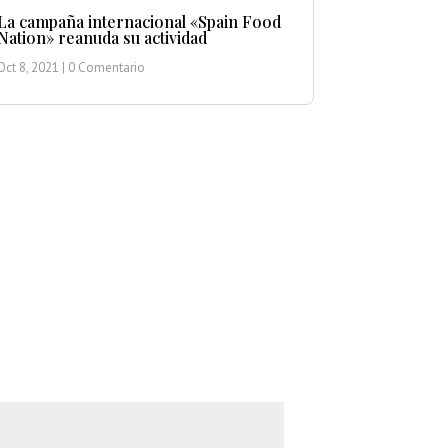
La campaña internacional «Spain Food
Nation» reanuda su actividad
Oct 8, 2021
| 0 Comentario