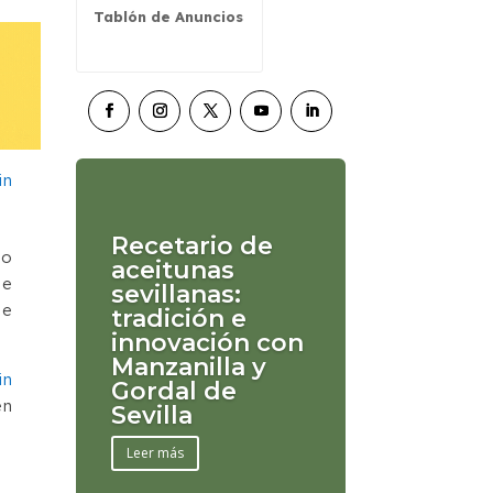
Tablón de Anuncios
Recetario de
mo
aceitunas
de
sevillanas:
se
tradición e
innovación con
Manzanilla y
in
Gordal de
en
Sevilla
Leer más