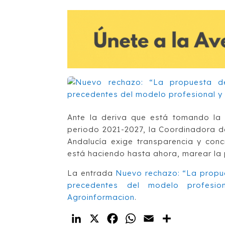
Ante la deriva que está tomando la 
periodo 2021-2027, la Coordinadora 
Andalucía exige transparencia y con
está haciendo hasta ahora, marear la 
La entrada
Nuevo rechazo: “La propue
precedentes del modelo profesion
Agroinformacion
.
LinkedIn
X
Facebook
WhatsApp
Email
Compartir