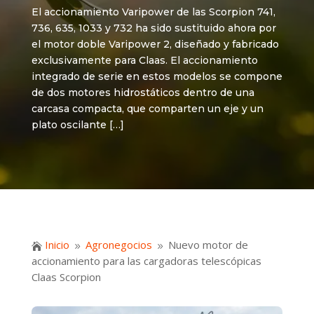
El accionamiento Varipower de las Scorpion 741,
736, 635, 1033 y 732 ha sido sustituido ahora por
el motor doble Varipower 2, diseñado y fabricado
exclusivamente para Claas. El accionamiento
integrado de serie en estos modelos se compone
de dos motores hidrostáticos dentro de una
carcasa compacta, que comparten un eje y un
plato oscilante […]
Inicio
Agronegocios
Nuevo motor de

9
9
accionamiento para las cargadoras telescópicas
Claas Scorpion