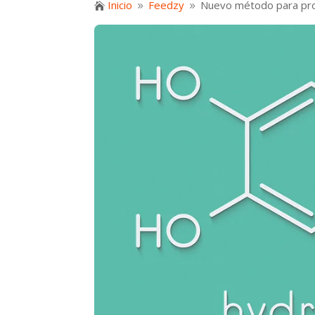
Inicio
Feedzy
Nuevo método para prod

9
9