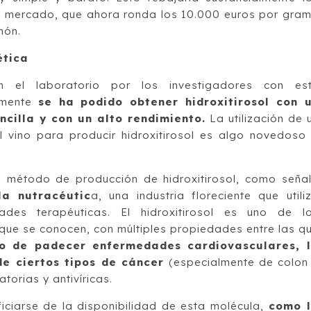
el mercado, que ahora ronda los 10.000 euros por gra
món.
ética
 el laboratorio por los investigadores con es
amente
se ha podido obtener hidroxitirosol con 
cilla y con un alto rendimiento.
La utilización de 
 vino para producir hidroxitirosol es algo novedoso
o método de producción de hidroxitirosol, como seña
a nutracéutic
a, una industria floreciente que utili
des terapéuticas. El hidroxitirosol es uno de l
que se conocen, con múltiples propiedades entre las q
go de padecer enfermedades cardiovasculares, 
de ciertos tipos de cáncer
(especialmente de colon
torias y antivíricas.
ciarse de la disponibilidad de esta molécula,
como 