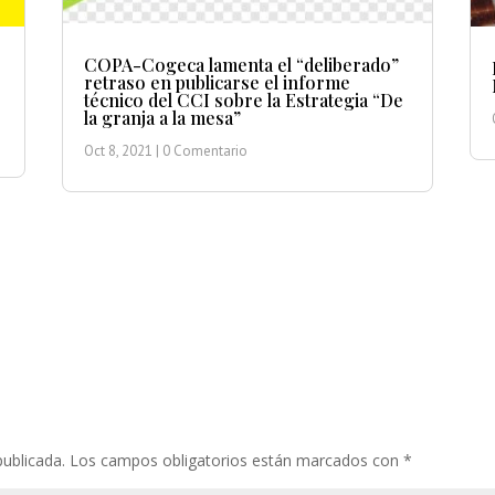
COPA-Cogeca lamenta el “deliberado”
retraso en publicarse el informe
técnico del CCI sobre la Estrategia “De
la granja a la mesa”
Oct 8, 2021
| 0 Comentario
publicada.
Los campos obligatorios están marcados con
*