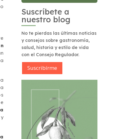
mo
Suscríbete a
nuestro blog
No te pierdas las últimas noticias
te
y consejos sobre gastronomía,
un
salud, historia y estilo de vida
un
con el Consejo Regulador.
 a
Suscribírme
la
za
os
ue
la
 y
la