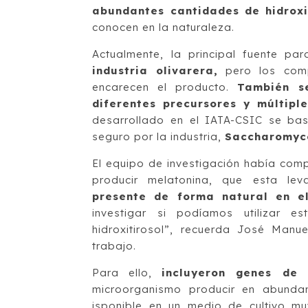
abundantes cantidades de hidroxi
conocen en la naturaleza.
Actualmente, la principal fuente par
industria olivarera,
pero los comp
encarecen el producto.
También s
diferentes precursores y múltipl
desarrollado en el IATA-CSIC se ba
seguro por la industria,
Saccharomyce
El equipo de investigación había com
producir melatonina, que esta lev
presente de forma natural en el
investigar si podíamos utilizar 
hidroxitirosol”, recuerda José Manue
trabajo.
Para ello,
incluyeron genes de 
microorganismo producir en abundan
isponible en un medio de cultivo mu