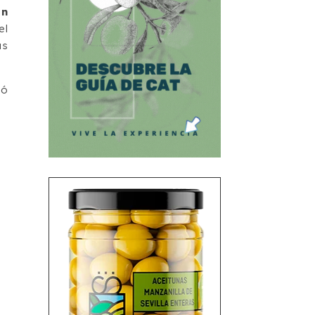
en
el
us
có