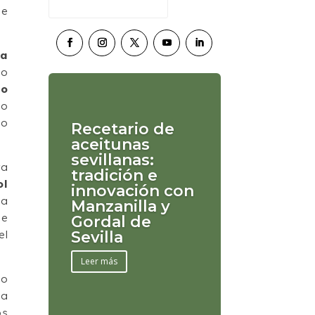
se
la
to
do
do
do
Recetario de
aceitunas
sevillanas:
ra
tradición e
ol
innovación con
 a
Manzanilla y
de
Gordal de
el
Sevilla
Leer más
vo
sa
os