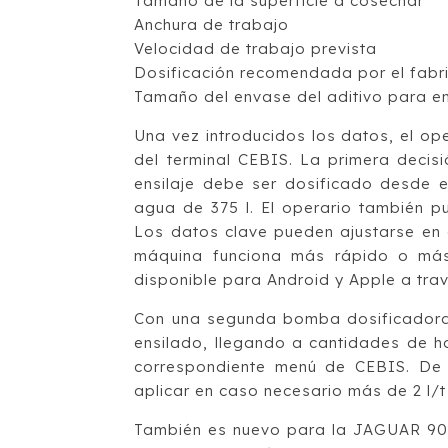
Tamaño de la superficie a cosechar
Anchura de trabajo
Velocidad de trabajo prevista
Dosificación recomendada por el fabric
Tamaño del envase del aditivo para en
Una vez introducidos los datos, el op
del terminal CEBIS. La primera decisi
ensilaje debe ser dosificado desde 
agua de 375 l. El operario también pue
Los datos clave pueden ajustarse en 
máquina funciona más rápido o más l
disponible para Android y Apple a tra
Con una segunda bomba dosificadora o
ensilado, llegando a cantidades de ha
correspondiente menú de CEBIS. De
aplicar en caso necesario más de 2 l/t
También es nuevo para la JAGUAR 900