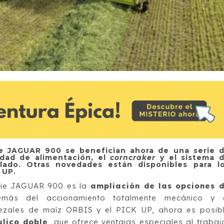
rie JAGUAR 900 se benefician ahora de una serie 
idad de alimentación, el
corncraker
y el sistema 
ilado. Otras novedades están disponibles para l
 UP.
rie JAGUAR 900 es la
ampliación de las opciones 
emás del accionamiento totalmente mecánico y 
bezales de maíz ORBIS y el PICK UP, ahora es posib
lico doble
, que ofrece ventajas especiales al trabaj