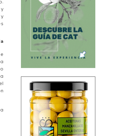
o.
 y
 y
es
la
se
la
do
la
el
ón
ta