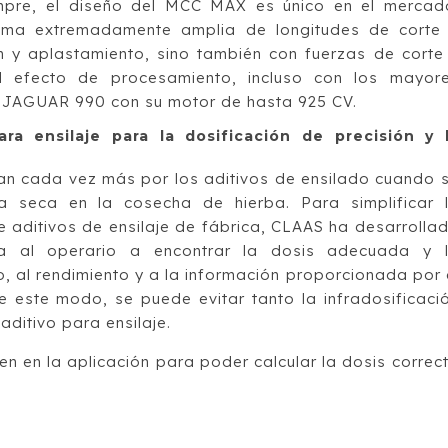
pre, el diseño del MCC MAX es único en el mercad
ama extremadamente amplia de longitudes de corte
ón y aplastamiento, sino también con fuerzas de corte
el efecto de procesamiento, incluso con los mayor
a JAGUAR 990 con su motor de hasta 925 CV.
ra ensilaje para la dosificación de precisión y 
tan cada vez más por los aditivos de ensilado cuando 
ia seca en la cosecha de hierba. Para simplificar 
e aditivos de ensilaje de fábrica, CLAAS ha desarrolla
da al operario a encontrar la dosis adecuada y 
o, al rendimiento y a la información proporcionada por 
e este modo, se puede evitar tanto la infradosificaci
aditivo para ensilaje.
en en la aplicación para poder calcular la dosis correc