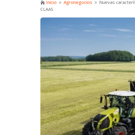
Inicio
Agronegocios
Nuevas caracterí

9
9
CLAAS