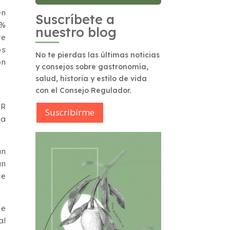
en
Suscríbete a
7%
nuestro blog
te
os
No te pierdas las últimas noticias
on
y consejos sobre gastronomía,
salud, historia y estilo de vida
con el Consejo Regulador.
ER
Suscribírme
la
an
an
ce
de
al