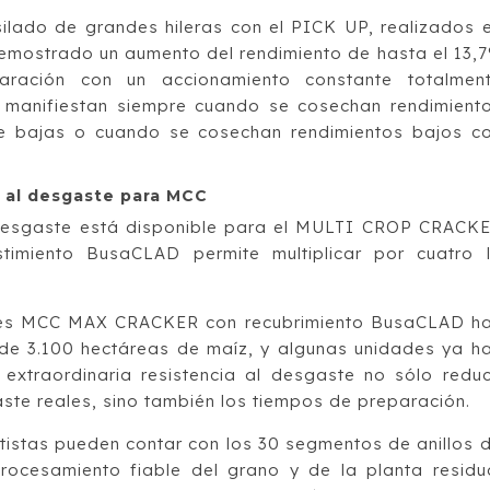
ilado de grandes hileras con el PICK UP, realizados 
emostrado un aumento del rendimiento de hasta el 13,
aración con un accionamiento constante totalmen
 manifiestan siempre cuando se cosechan rendimient
e bajas o cuando se cosechan rendimientos bajos c
 al desgaste para MCC
l desgaste está disponible para el MULTI CROP CRACK
timiento BusaCLAD permite multiplicar por cuatro 
des MCC MAX CRACKER con recubrimiento BusaCLAD h
de 3.100 hectáreas de maíz, y algunas unidades ya h
extraordinaria resistencia al desgaste no sólo redu
aste reales, sino también los tiempos de preparación.
atistas pueden contar con los 30 segmentos de anillos 
ocesamiento fiable del grano y de la planta residu