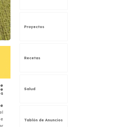
Proyectos
Recetas
de
Salud
de
os
de
el
le
Tablón de Anuncios
ar