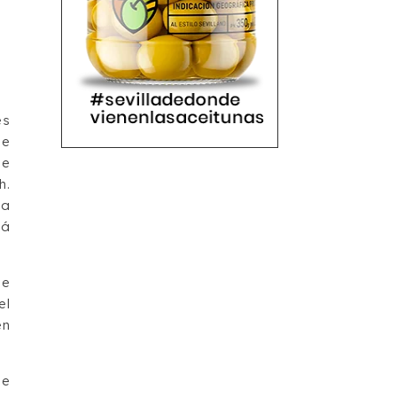
és
de
de
h.
la
tá
de
el
en
de