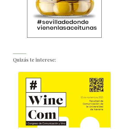
Quizás te interese: