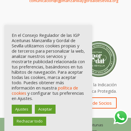
comunicación@igpmanzanillaygordaldesevilla.org
En el Consejo Regulador de las IGP
Aceitunas Manzanilla y Gordal de
Sevilla utilizamos cookies propias y
de terceros para personalizar la web,
analizar nuestros servicios y
mostrarte publicidad relacionada con
tus preferencias, basándonos en tus
hábitos de navegación. Para aceptar
todas las cookies, marca aceptar
todo. Puedes obtener más
Calidad certificada por Origen. Sellos de la Indicación
información en nuestra
política de
Geográfica Protegida.
cookies
y configurar tus preferencias
en Ajustes.
Zona de Socios
Ajustes
Aceptar
Rechazar todo
© Consejo Regulador de las IGP Aceitunas