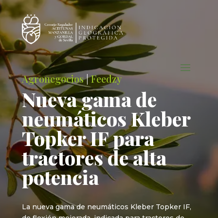
Agronegocios
|
Feedzy
Nueva gama de
neumáticos Kleber
Topker IF para
tractores de alta
potencia
La nueva gama de neumáticos Kleber Topker IF,