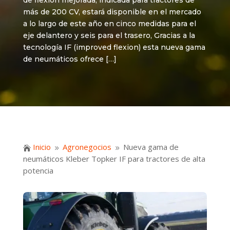
de flexión mejorada, indicada para tractores de
más de 200 CV, estará disponible en el mercado
a lo largo de este año en cinco medidas para el
eje delantero y seis para el trasero, Gracias a la
tecnología IF (improved flexion) esta nueva gama
de neumáticos ofrece […]
Inicio
Agronegocios
Nueva gama de

9
9
neumáticos Kleber Topker IF para tractores de alta
potencia