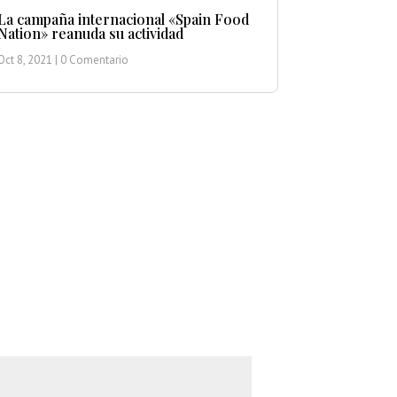
La campaña internacional «Spain Food
Nation» reanuda su actividad
Oct 8, 2021
| 0 Comentario