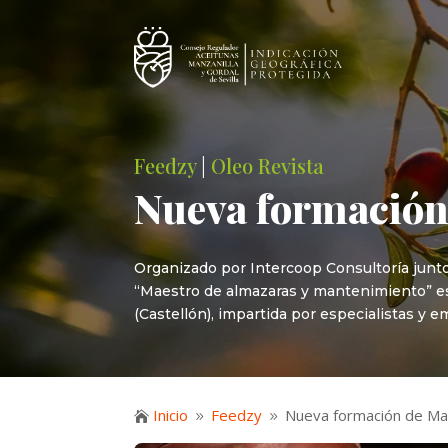
Feedzy
|
Oleo Revista
Nueva formación
Organizado por Intercoop Consultoría junto
“Maestro de almazaras y mantenimiento” está
(Castellón), impartida por especialistas y 
Inicio
Feedzy
Nueva formación de Ma

9
9