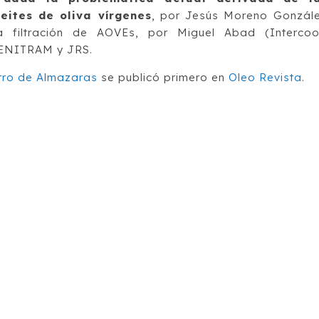
ites de oliva vírgenes
, por Jesús Moreno Gonzál
 la filtración de AOVEs, por Miguel Abad (Interco
 ZENITRAM y JRS.
tro de Almazaras
se publicó primero en
Oleo Revista
.