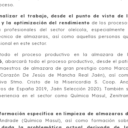
oceso.
nalizar el trabajo, desde el punto de vista de 
 y la optimización del rendimiento
de los proceso
 profesionales del sector oleícola, especialmente
técnico de almazaras, así como aquellas personas q
onal en este sector.
 todo el proceso productivo en la almazara de 
ó
, abarcará todo el proceso productivo, desde el pat
r maestros de almazara de gran prestigio como Marc
 Corazón De Jesús de Mancha Real Jaén), así co
iva Stmo. Cristo de la Misericordia S. Coop. And
tos de España 2019, Jaén Selección 2020). También 
riencia en el sector como Química Masul, Zenitra
formación específica en limpieza de almazaras 
drade (Química Masul), así como formación sob
,
dada la problemática actual derivada de l