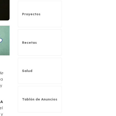
Proyectos
Recetas
Salud
de
la
 y
Tablón de Anuncios
DA
el
 y