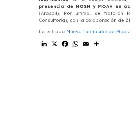
presencia de MOSH y MOAH en ace
(Arasoil). Por último, se tratarán
Consultoría), con la colaboración de
La entrada
Nueva formación de Maes
LinkedIn
X
Facebook
WhatsApp
Email
Compartir