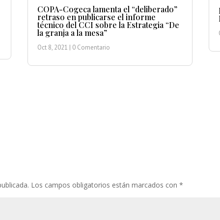
COPA-Cogeca lamenta el “deliberado”
retraso en publicarse el informe
técnico del CCI sobre la Estrategia “De
la granja a la mesa”
Oct 8, 2021
| 0 Comentario
publicada.
Los campos obligatorios están marcados con
*