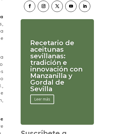
la
s,
 a
ue
Recetario de
aceitunas
sevillanas:
la
tradición e
io
innovación con
os
Manzanilla y
mo
Gordal de
.,
Sevilla
se
Leer más
m,
de
re
Suscríbete a
a