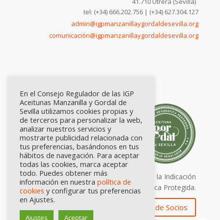
41.710 Utrera (Sevilla)
tel: (+34) 666.202.756 | (+34) 627.304.127
admin@igpmanzanillaygordaldesevilla.org
comunicación@igpmanzanillaygordaldesevilla.org
En el Consejo Regulador de las IGP
Aceitunas Manzanilla y Gordal de
Sevilla utilizamos cookies propias y
de terceros para personalizar la web,
analizar nuestros servicios y
mostrarte publicidad relacionada con
tus preferencias, basándonos en tus
hábitos de navegación. Para aceptar
todas las cookies, marca aceptar
todo. Puedes obtener más
Calidad certificada por Origen. Sellos de la Indicación
información en nuestra
política de
Geográfica Protegida.
cookies
y configurar tus preferencias
en Ajustes.
Zona de Socios
Ajustes
Aceptar