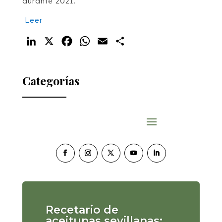
durante 2021.
Leer
LinkedIn
X
Facebook
WhatsApp
Email
Compartir
Categorías
Recetario de
aceitunas sevillanas: