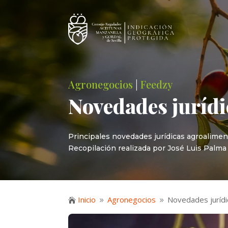
Agronegocios
|
Feedzy
Novedades jurídi
Principales novedades jurídicas agroalimen
Recopilación realizada por José Luis P
Inicio
Agronegocios
Novedades jurídi

9
9