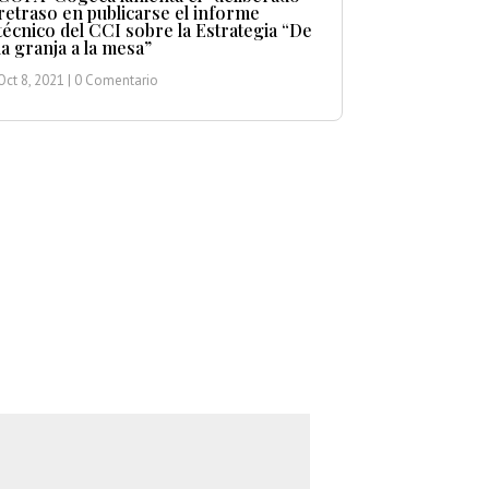
retraso en publicarse el informe
técnico del CCI sobre la Estrategia “De
la granja a la mesa”
Oct 8, 2021
| 0 Comentario