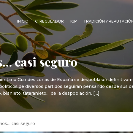
INICIO
C. REGULADOR
IGP
TRADICIÓN Y REPUTACIÓ
… casi seguro
entario Grandes zonas de España se despoblarán definitivam
y políticos de diversos partidos seguirán pensando desde sus
to, bisnieto, tataranieto… de la despoblación. […]
mos… casi seguro