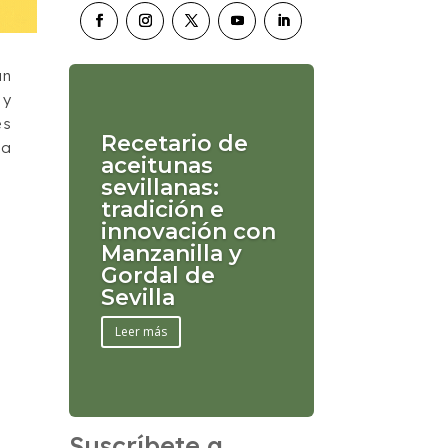
án
 y
es
Recetario de
la
aceitunas
sevillanas:
tradición e
innovación con
Manzanilla y
Gordal de
Sevilla
Leer más
Suscríbete a