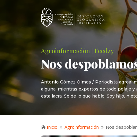
Agroinformación
|
Feedzy
Nos despoblamos
Antonio Gómez Olmos / Periodista agroalim
alguna, mientras expertos de todo pelaje 
esta lacra. Se de lo que hablo. Soy hijo, nie
Inicio
Agroinformación
Nos despobla

9
9