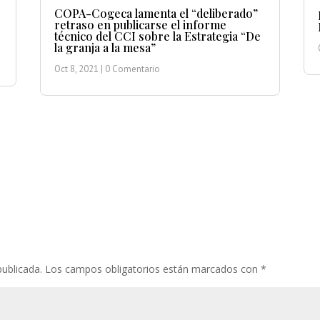
COPA-Cogeca lamenta el “deliberado”
retraso en publicarse el informe
técnico del CCI sobre la Estrategia “De
la granja a la mesa”
Oct 8, 2021
| 0 Comentario
publicada.
Los campos obligatorios están marcados con
*