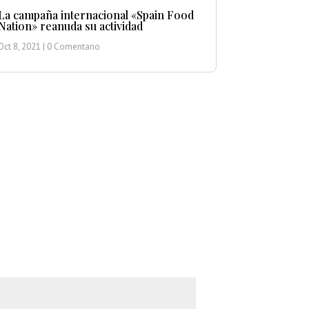
La campaña internacional «Spain Food
Nation» reanuda su actividad
Oct 8, 2021
| 0 Comentario