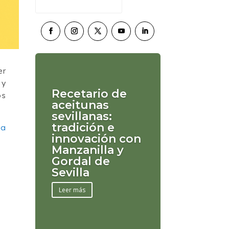
er
 y
Recetario de
os
aceitunas
sevillanas:
tradición e
la
innovación con
Manzanilla y
Gordal de
Sevilla
Leer más