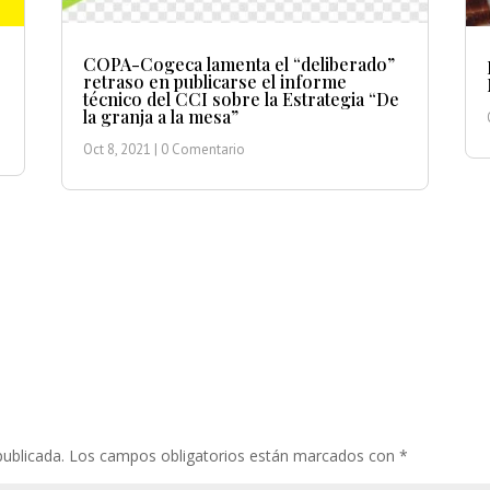
COPA-Cogeca lamenta el “deliberado”
retraso en publicarse el informe
técnico del CCI sobre la Estrategia “De
la granja a la mesa”
Oct 8, 2021
| 0 Comentario
publicada.
Los campos obligatorios están marcados con
*