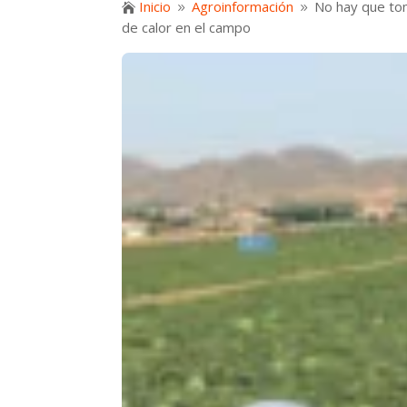
Inicio
Agroinformación
No hay que tom

9
9
de calor en el campo