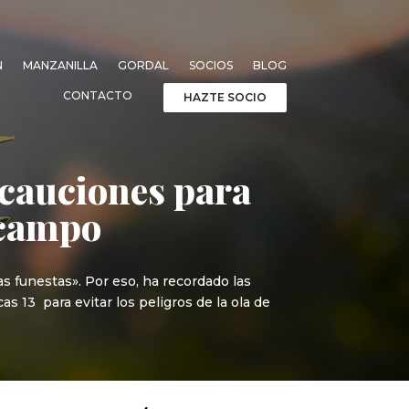
N
MANZANILLA
GORDAL
SOCIOS
BLOG
CONTACTO
HAZTE SOCIO
ecauciones para
l campo
s funestas». Por eso, ha recordado las
s 13 para evitar los peligros de la ola de