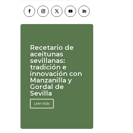
Recetario de
aceitunas
sevillanas:
tradición e
innovación con
Manzanilla y
Gordal de
Sevilla
Leer más