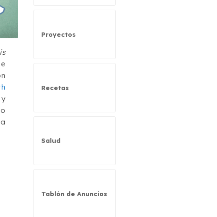
Proyectos
is
de
on
th
Recetas
 y
go
ha
Salud
Tablón de Anuncios