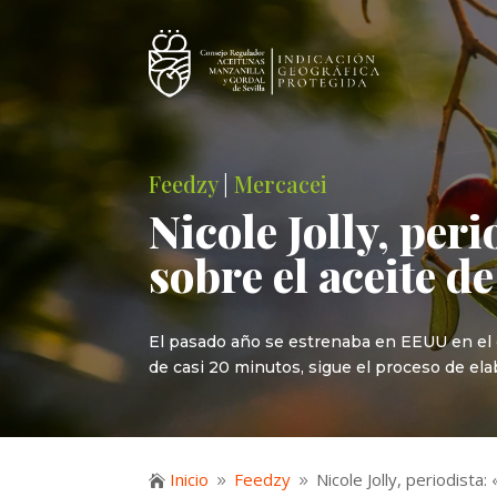
Feedzy
|
Mercacei
Nicole Jolly, per
sobre el aceite d
El pasado año se estrenaba en EEUU en el 
de casi 20 minutos, sigue el proceso de ela
Inicio
Feedzy
Nicole Jolly, periodista

9
9