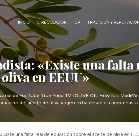
INICIO
C. REGULADOR
IGP
TRADICIÓN Y REPUTACIÓ
iodista: «Existe una falta
e oliva en EEUU»
canal de YouTube True Food TV «OLIVE OIL How is it Made?» un
boración del aceite de oliva virgen extra desde el campo hasta 
: «Existe una falta real de educación sobre el aceite de oliva en E