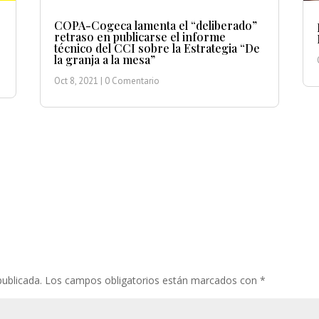
COPA-Cogeca lamenta el “deliberado”
retraso en publicarse el informe
técnico del CCI sobre la Estrategia “De
la granja a la mesa”
Oct 8, 2021
| 0 Comentario
publicada.
Los campos obligatorios están marcados con
*