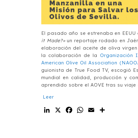
El pasado año se estrenaba en EEUU 
it Made?»
un reportaje rodado en Jaén 
elaboración del aceite de oliva virge
la colaboración de la
Organización I
American Olive Oil Association (NAOO
guionista de True Food TV, escogió Es
mundial en calidad, producción y co
aprendido sobre el AOVE tras su viaje 
Leer
LinkedIn
X
Facebook
WhatsApp
Email
Compartir