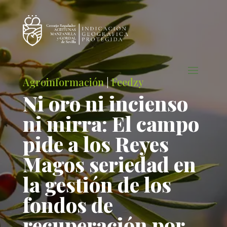
Agroinformación
|
Feedzy
Ni oro ni incienso
ni mirra: El campo
pide a los Reyes
Magos seriedad en
la gestión de los
fondos de
recuperación por