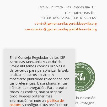
Ctra. A362 Utrera – Los Palacios, Km. 3,5
41.710 Utrera (Sevilla)
tel: (+34) 666.202.756 | (+34) 627.304.127
admin@igpmanzanillaygordaldesevilla.org
comunicación@igpmanzanillaygordaldesevilla.org
En el Consejo Regulador de las IGP
Aceitunas Manzanilla y Gordal de
Sevilla utilizamos cookies propias y
de terceros para personalizar la web,
analizar nuestros servicios y
mostrarte publicidad relacionada con
tus preferencias, basándonos en tus
hábitos de navegación. Para aceptar
todas las cookies, marca aceptar
todo. Puedes obtener más
Calidad certificada por Origen. Sellos de la Indicación
información en nuestra
política de
Geográfica Protegida.
cookies
y configurar tus preferencias