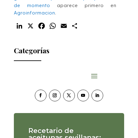
de momento
aparece primero en
Agroinformacion
.
LinkedIn
X
Facebook
WhatsApp
Email
Compartir
Categorías
Recetario de
aceitunas sevillanas: