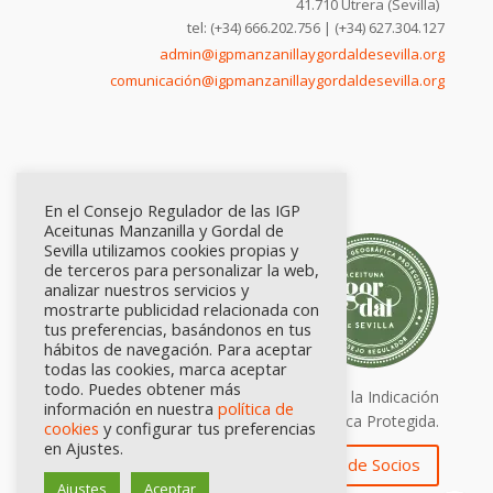
41.710 Utrera (Sevilla)
tel: (+34) 666.202.756 | (+34) 627.304.127
admin@igpmanzanillaygordaldesevilla.org
comunicación@igpmanzanillaygordaldesevilla.org
En el Consejo Regulador de las IGP
Aceitunas Manzanilla y Gordal de
Sevilla utilizamos cookies propias y
de terceros para personalizar la web,
analizar nuestros servicios y
mostrarte publicidad relacionada con
tus preferencias, basándonos en tus
hábitos de navegación. Para aceptar
todas las cookies, marca aceptar
todo. Puedes obtener más
Calidad certificada por Origen. Sellos de la Indicación
información en nuestra
política de
Geográfica Protegida.
cookies
y configurar tus preferencias
en Ajustes.
Zona de Socios
Ajustes
Aceptar