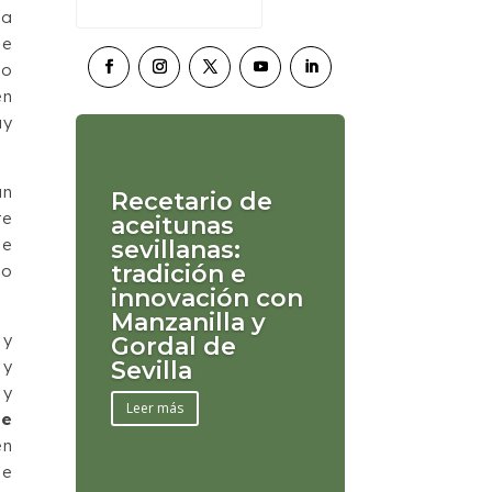
la
de
do
en
uy
an
Recetario de
te
aceitunas
de
sevillanas:
tradición e
no
innovación con
Manzanilla y
 y
Gordal de
 y
Sevilla
 y
Leer más
de
en
de