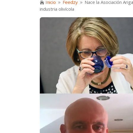
Inicio
Feedzy
Nace la Asociación Arig

9
9
industria olivícola