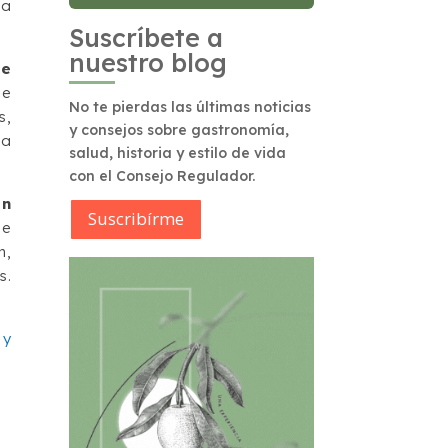
la
Suscríbete a
nuestro blog
ue
se
No te pierdas las últimas noticias
s,
y consejos sobre gastronomía,
 a
salud, historia y estilo de vida
con el Consejo Regulador.
en
Suscribírme
ue
n,
s.
 y