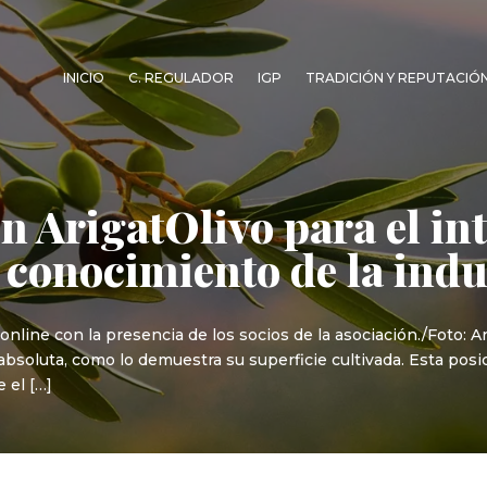
INICIO
C. REGULADOR
IGP
TRADICIÓN Y REPUTACIÓ
ón ArigatOlivo para el i
 conocimiento de la indus
 online con la presencia de los socios de la asociación./Foto: 
s absoluta, como lo demuestra su superficie cultivada. Esta po
 el […]