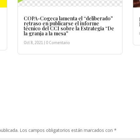
COPA-Cogeca lamenta el “deliberado”
retraso en publicarse el informe
técnico del CCI sobre la Estrategia “De
la granja a la mesa”
Oct 8, 2021
| 0 Comentario
publicada.
Los campos obligatorios están marcados con
*