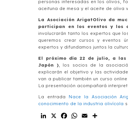
personas interesadas en los olivos, f
aceituna de mesa y el aceite de oliva 
La Asociación ArigatOlivo da muc
participan en los eventos y los 
involucrarán tanto los expertos que lo
queremos crear cursos y eventos ún
expertos y difundamos juntos la cultur
El próximo día 22 de julio, a la
Japón )
, los socios de la asociaci
explicarán el objetivo y las actividad
van a publicar también un curso online
La presentación acompañará interpret
La entrada
Nace la Asociación Arig
conocimiento de la industria olivícola
s
LinkedIn
X
Facebook
WhatsApp
Email
Compartir