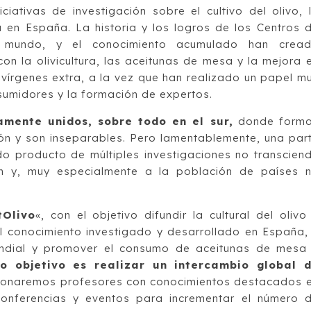
iativas de investigación sobre el cultivo del olivo, 
a en España. La historia y los logros de los Centros 
l mundo, y el conocimiento acumulado han crea
n la olivicultura, las aceitunas de mesa y la mejora 
 vírgenes extra, a la vez que han realizado un papel m
sumidores y la formación de expertos.
amente unidos, sobre todo en el sur,
donde form
ión y son inseparables. Pero lamentablemente, una par
o producto de múltiples investigaciones no transcien
n y, muy especialmente a la población de países 
tOlivo
«, con el objetivo difundir la cultural del olivo
l conocimiento investigado y desarrollado en España,
 mundial y promover el consumo de aceitunas de mesa
o objetivo es realizar un intercambio global 
cionaremos profesores con conocimientos destacados 
conferencias y eventos para incrementar el número 