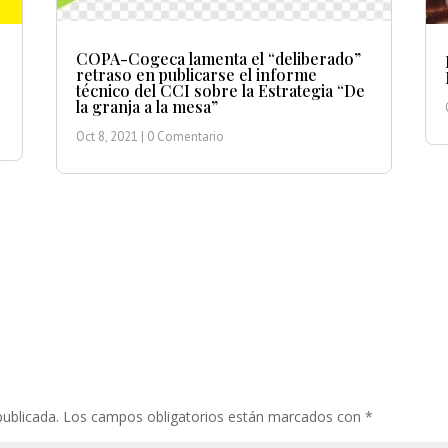
COPA-Cogeca lamenta el “deliberado”
retraso en publicarse el informe
técnico del CCI sobre la Estrategia “De
la granja a la mesa”
Oct 8, 2021
| 0 Comentario
publicada.
Los campos obligatorios están marcados con
*