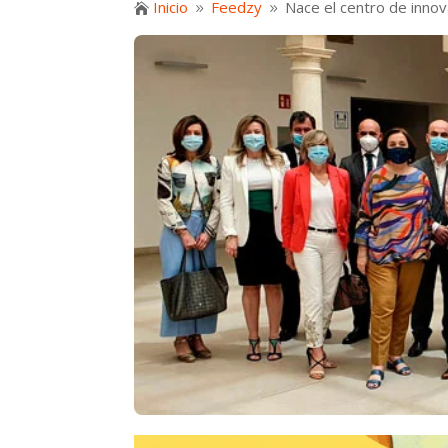
Inicio
Feedzy
Nace el centro de innov

9
9