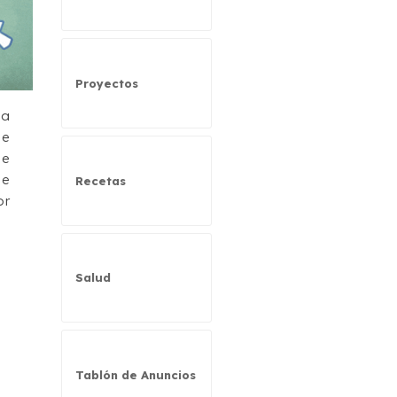
Proyectos
ha
de
de
se
Recetas
or
Salud
Tablón de Anuncios