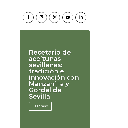
Recetario de
aceitunas
sevillanas:
tradición e
innovación con
Manzanilla y
Gordal de
Sevilla
Leer más