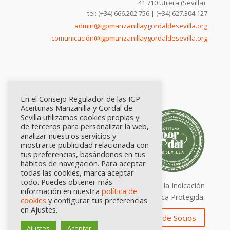
41.710 Utrera (Sevilla)
tel: (+34) 666.202.756 | (+34) 627.304.127
admin@igpmanzanillaygordaldesevilla.org
comunicación@igpmanzanillaygordaldesevilla.org
En el Consejo Regulador de las IGP
Aceitunas Manzanilla y Gordal de
Sevilla utilizamos cookies propias y
de terceros para personalizar la web,
analizar nuestros servicios y
mostrarte publicidad relacionada con
tus preferencias, basándonos en tus
hábitos de navegación. Para aceptar
todas las cookies, marca aceptar
todo. Puedes obtener más
Calidad certificada por Origen. Sellos de la Indicación
información en nuestra
política de
Geográfica Protegida.
cookies
y configurar tus preferencias
en Ajustes.
Zona de Socios
Ajustes
Aceptar