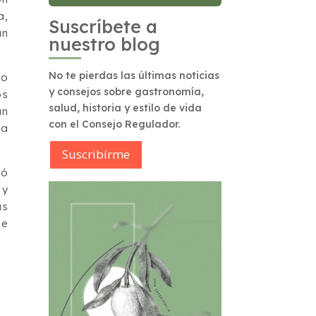
a,
Suscríbete a
an
nuestro blog
No te pierdas las últimas noticias
do
y consejos sobre gastronomía,
os
salud, historia y estilo de vida
an
con el Consejo Regulador.
na
Suscribírme
mó
 y
as
ue