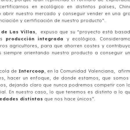
ertificarnos en ecológico en distintos países, Chin
o abrir nuestro mercado y conseguir vender en una gr
nciación y certificación de nuestro producto”.
 de Las Villas
, expuso que su “proyecto está basa
mos
producción integrada
y ecológica. Consideram
ros agricultores, para que ahorren costes y contribuy
s siempre orientando nuestro producto a conseguir u
ícola de
Intercoop
, en la Comunidad Valenciana, afir
tes, hacer un enfoque, de donde estamos, que somos
ivos, dejando claro que nunca podremos competir con l
ial. En nuestro caso, lo que tenemos es distinto a lo q
iedades distintas
que nos hace únicos”.