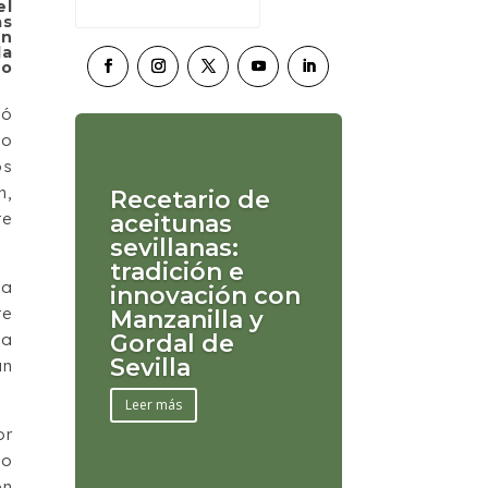
el
as
an
la
ño
ió
o
os
n,
Recetario de
te
aceitunas
sevillanas:
tradición e
la
innovación con
te
Manzanilla y
la
Gordal de
Sevilla
un
Leer más
or
do
ón