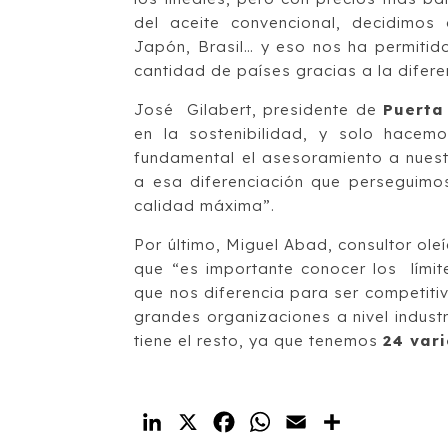
del aceite convencional, decidimos c
Japón, Brasil… y eso nos ha permitid
cantidad de países gracias a la difere
José Gilabert, presidente de
Puerta
en la sostenibilidad, y solo hace
fundamental el asesoramiento a nuest
a esa diferenciación que perseguimo
calidad máxima”.
Por último, Miguel Abad, consultor ole
que “es importante conocer los lími
que nos diferencia para ser competit
grandes organizaciones a nivel industr
tiene el resto, ya que tenemos
24 var
LinkedIn
X
Facebook
WhatsApp
Email
Compartir