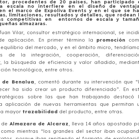
tor, procedentes de 20 países, han participado 
a escala no interfiere en el diseño de ventaj
 en el marco de Expoliva Events y en el que se h
s, limitaciones, resultados y detalles, que rodean 
as competitivas en entornos de escala y tama
equeñas almazaras.
n Vilar, consultor estratégico internacional, se incid
de aplicación. En primer término la
promoción
com
equilibrio del mercado, y en el ámbito micro, tendríam
de la integración, cooperación, diferenciació
ar, la búsqueda de eficiencia y valor añadido, median
ción tecnológica, entre otros.
 de Benalua
, comentó durante su intervención que “
ecer ha sido crear un producto diferenciado”. En es
tratégicas sobre las que han trabajando destacó 
la aplicación de nuevas herramientas que permitan 
na mayor
trazabilidad
del producto, entre otras.
e de
Almazara de Alcaraz
, lleva 14 años apostado p
a como mientras “los grandes del sector iban ocupan
ratos, porque iban repitiendo el formato de explotaci