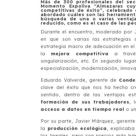
Más de 300 profesionales del sec
Momento Expoliva “Almazaras cuy
competitivas de éxito”, celebrado
abordado cuáles son las herramienta
búsqueda de una o varias ventaj
reducido, como es el caso de las p
Durante el encuentro, moderado por Jua
en que son varias las estrategias 
estrategia macro de adecuación en el 
la
mejora competitiva
a través 
singularización, etc. En segundo lug
especialización, modernización, innova
Eduardo Valverde, gerente de
Conde
clave del éxito que nos ha hecho cr
sentido, dentro de las ventajas es
formación de sus trabajadores
, 
acceso a datos en tiempo real
o u
Por su parte, Javier Márquez, gerent
la
producción ecológica
, explicab
los lineales, pero con precios más ba