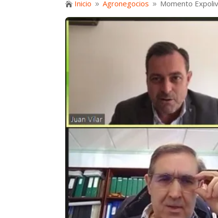
Inicio
Agronegocios
Momento Expoliva

9
9