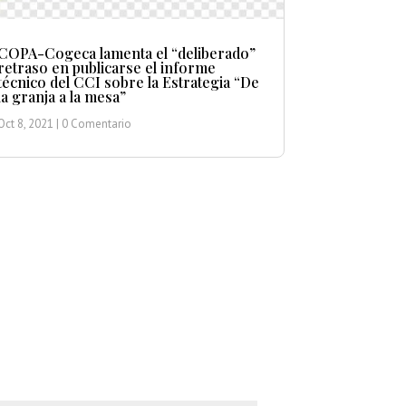
COPA-Cogeca lamenta el “deliberado”
retraso en publicarse el informe
técnico del CCI sobre la Estrategia “De
la granja a la mesa”
Oct 8, 2021
| 0 Comentario